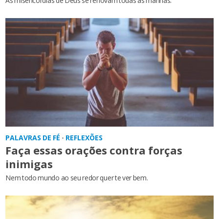
As misericórdias de Deus se renovam todas as manhãs.
PALAVRAS DE FÉ
REFLEXÕES
•
Faça essas orações contra forças
inimigas
Nem todo mundo ao seu redor quer te ver bem.