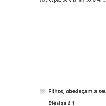
sido capaz de ensinar bons valo
Filhos, obedeçam a seus
Efésios 6:1