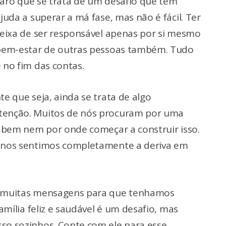
 claro que se trata de um desafio que tem
juda a superar a má fase, mas não é fácil. Ter
deixa de ser responsável apenas por si mesmo
 bem-estar de outras pessoas também. Tudo
 no fim das contas.
te que seja, ainda se trata de algo
tenção. Muitos de nós procuram por uma
sabem nem por onde começar a construir isso.
s nos sentimos completamente a deriva em
u muitas mensagens para que tenhamos
família feliz e saudável é um desafio, mas
so sozinhos. Conte com ele para esse