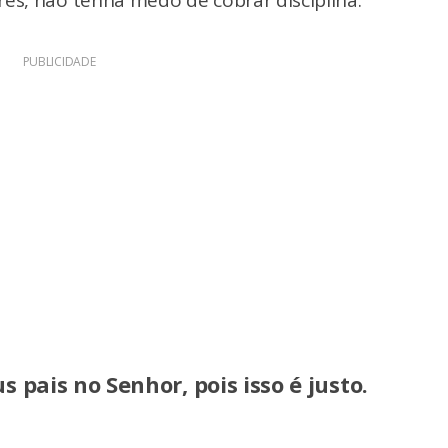
res, não tenha medo de cobrar disciplina.
PUBLICIDADE
 pais no Senhor, pois isso é justo.