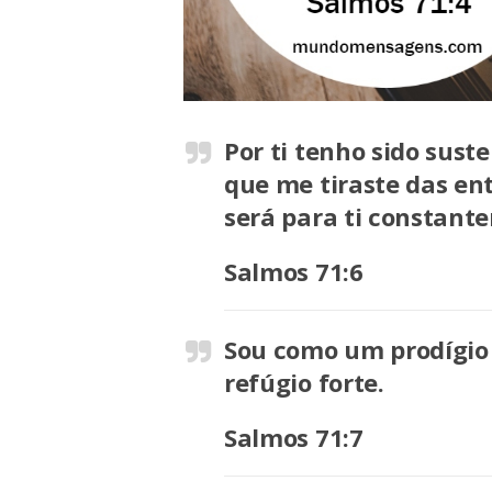
Por ti tenho sido sust
que me tiraste das e
será para ti constant
Salmos 71:6
Sou como um prodígio 
refúgio forte.
Salmos 71:7