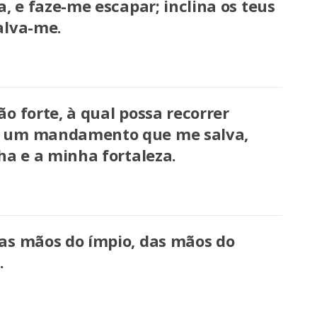
a, e faze-me escapar; inclina os teus
alva-me.
o forte, à qual possa recorrer
e um mandamento que me salva,
ha e a minha fortaleza.
as mãos do ímpio, das mãos do
.