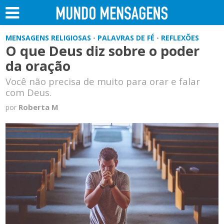
MENSAGENS RELIGIOSAS
PALAVRAS DE FÉ
REFLEXÕES
•
•
O que Deus diz sobre o poder
da oração
Você não precisa de muito para orar e falar
com Deus.
Roberta M
por