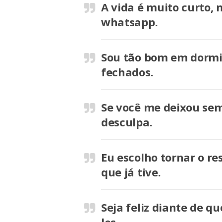
A vida é muito curto,
whatsapp.
Sou tão bom em dormir
fechados.
Se você me deixou se
desculpa.
Eu escolho tornar o r
que já tive.
Seja feliz diante de q
los.