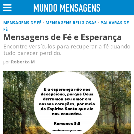
MENSAGENS DE FÉ
MENSAGENS RELIGIOSAS
PALAVRAS DE
•
•
FÉ
Mensagens de Fé e Esperança
Encontre versículos para recuperar a fé quando
tudo parecer perdido.
Roberta M
por