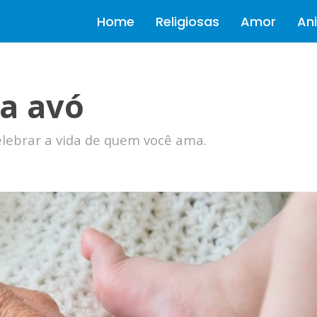
Home
Religiosas
Amor
Ani
a avó
lebrar a vida de quem você ama.